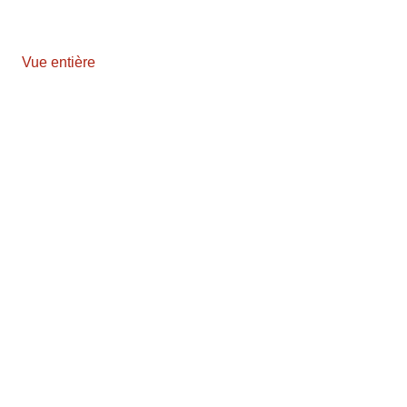
Vue entière
Aller
au
contenu
PDF