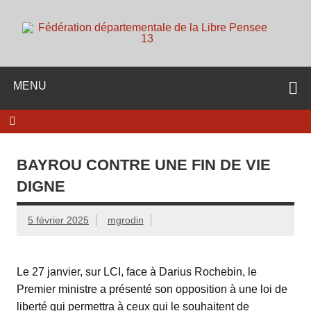
Skip
to
content
d
Membre de la fédération Nationale de la Libre Pensée ni
dieu ni maitre
MENU
BAYROU CONTRE UNE FIN DE VIE
DIGNE
5 février 2025
mgrodin
Le 27 janvier, sur LCI, face à Darius Rochebin, le
Premier ministre a présenté son opposition à une loi de
liberté qui permettra à ceux qui le souhaitent de