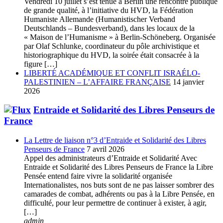
Vendredi 10 juillet s’est tenue à Berlin une rencontre publique
de grande qualité, à l’initiative du HVD, la Fédération
Humaniste Allemande (Humanistischer Verband
Deutschlands – Bundesverband), dans les locaux de la
« Maison de l’Humanisme » à Berlin-Schöneberg. Organisée
par Olaf Schlunke, coordinateur du pôle archivistique et
historiographique du HVD, la soirée était consacrée à la
figure […]
LIBERTÉ ACADÉMIQUE ET CONFLIT ISRAÉLO-
PALESTINIEN – L’AFFAIRE FRANÇAISE
14 janvier
2026
Entraide et Solidarité des Libres Penseurs de
France
La Lettre de liaison n°3 d’Entraide et Solidarité des Libres
Penseurs de France
7 avril 2026
Appel des administrateurs d’Entraide et Solidarité Avec
Entraide et Solidarité des Libres Penseurs de France la Libre
Pensée entend faire vivre la solidarité organisée
Internationalistes, nos buts sont de ne pas laisser sombrer des
camarades de combat, adhérents ou pas à la Libre Pensée, en
difficulté, pour leur permettre de continuer à exister, à agir,
[…]
admin