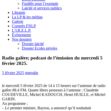
Fusillés pour l’exemple
Laïcité et services publics
Librairie
La LP & les médias
Galerie
Congrès FNLP
L’I.R.E.L.P.
Évènements
Nos dossiers
Dossier laïcité
Dossier Ecoles privées
Radio galère; podcast de l’émission du mercredi 5
février 2025.
5 février 2025
mgrodin
le mercredi 5 février 2025 de 14 à 15 heures sur l’antenne de radio
galère 88.4 FM. Quatre libres penseurs à l’antenne : Claudette
COUDEVILLE, Michel KADOUCH, Henri HUILLE, et Michel
GARIN.
Au programme ;
– Le premier ministre, Bayrou, a annoncé qu’il souhaitait