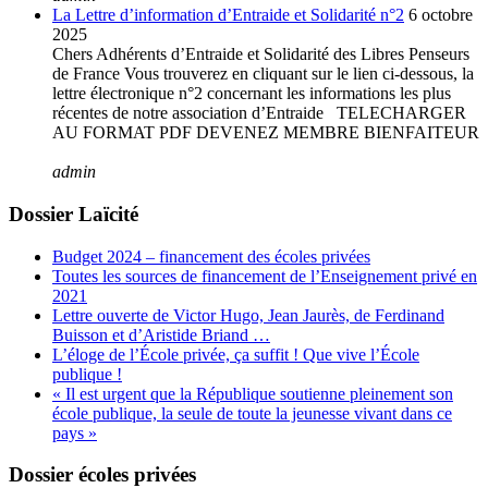
La Lettre d’information d’Entraide et Solidarité n°2
6 octobre
2025
Chers Adhérents d’Entraide et Solidarité des Libres Penseurs
de France Vous trouverez en cliquant sur le lien ci-dessous, la
lettre électronique n°2 concernant les informations les plus
récentes de notre association d’Entraide TELECHARGER
AU FORMAT PDF DEVENEZ MEMBRE BIENFAITEUR
admin
Dossier Laïcité
Budget 2024 – financement des écoles privées
Toutes les sources de financement de l’Enseignement privé en
2021
Lettre ouverte de Victor Hugo, Jean Jaurès, de Ferdinand
Buisson et d’Aristide Briand …
L’éloge de l’École privée, ça suffit ! Que vive l’École
publique !
« Il est urgent que la République soutienne pleinement son
école publique, la seule de toute la jeunesse vivant dans ce
pays »
Dossier écoles privées