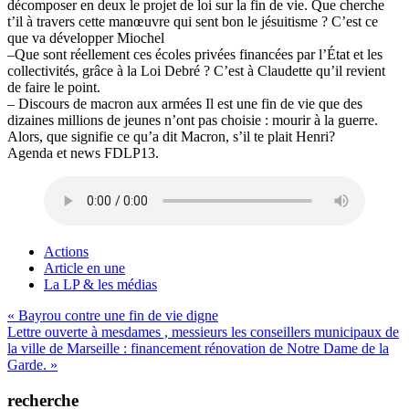
décomposer en deux le projet de loi sur la fin de vie. Que cherche
t’il à travers cette manœuvre qui sent bon le jésuitisme ? C’est ce
que va développer Miochel
–Que sont réellement ces écoles privées financées par l’État et les
collectivités, grâce à la Loi Debré ? C’est à Claudette qu’il revient
de faire le point.
– Discours de macron aux armées Il est une fin de vie que des
dizaines millions de jeunes n’ont pas choisie : mourir à la guerre.
Alors, que signifie ce qu’a dit Macron, s’il te plait Henri?
Agenda et news FDLP13.
Actions
Article en une
La LP & les médias
Navigation
« Bayrou contre une fin de vie digne
Lettre ouverte à mesdames , messieurs les conseillers municipaux de
de
la ville de Marseille : financement rénovation de Notre Dame de la
l’article
Garde. »
recherche