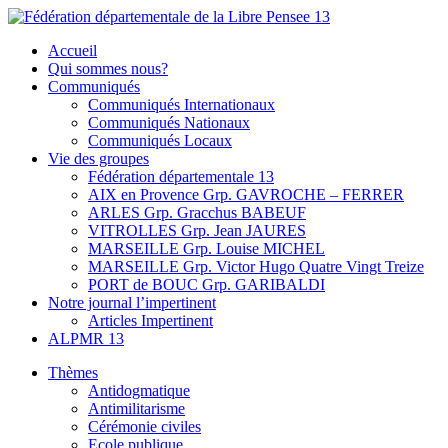
Skip
to
Fédération départementale de la Libre Pensee 13
Membre de la fédération Nationale de la Libre Pensée ni dieu ni
Accueil
content
maitre
Qui sommes nous?
Communiqués
Communiqués Internationaux
Communiqués Nationaux
Communiqués Locaux
Vie des groupes
Fédération départementale 13
AIX en Provence Grp. GAVROCHE – FERRER
ARLES Grp. Gracchus BABEUF
VITROLLES Grp. Jean JAURES
MARSEILLE Grp. Louise MICHEL
MARSEILLE Grp. Victor Hugo Quatre Vingt Treize
PORT de BOUC Grp. GARIBALDI
Notre journal l’impertinent
Articles Impertinent
ALPMR 13
Thèmes
Antidogmatique
Antimilitarisme
Cérémonie civiles
Ecole publique