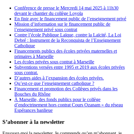
Conférence de presse le Mercredi 14 mai 2025 à 11h30
devant le chantier du collège Loyola
En finir avec le financement public de l’enseignement privé
Mission d’information sur le financement public de
l’enseignement privé sous contrat
Contre l’école Publique Laïque, contre la Laïcité, La Loi
Debré : Instrument de la Reconquista de l’Enseignement
Catholique
Financements publics des écoles privées maternelles et
primaires à Marseille
Les écoles privées sous contrat à Marseille
Subventions versées entre 1995 et 2019 aux écoles privées
sous contrat.
D’autres aides à l’expansion des écoles privées.
Qu’est-ce que l’enseignement catholique ?
Financement et promotion des Collèges privés dans les
Bouches du Rhône
À Marseille, des fonds publics pour le collège
d’endoctrinement hors contrat Cours Ozanam » du réseau
Espérances banlieue
S’abonner à la newsletter
Envoyez-moi la newsletter. Je comprends qu’en m’abonnant, je