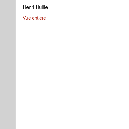
Henri Huille
Vue entière
Aller
au
contenu
PDF