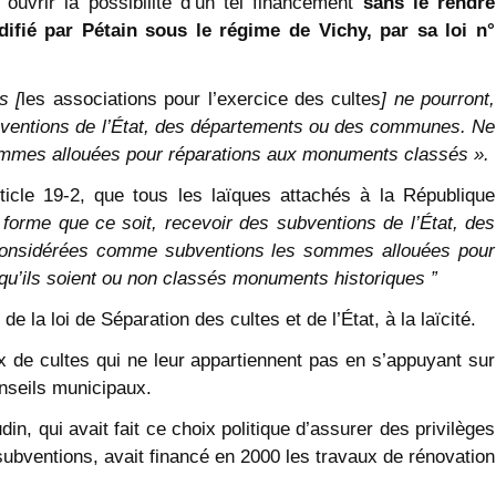
ouvrir la possibilité d’un tel financement
sans le rendre
ifié par Pétain sous le régime de Vichy, par sa loi n°
s [
les associations pour l’exercice des cultes
] ne pourront,
bventions de l’État, des départements ou des communes. Ne
mmes allouées pour réparations aux monuments classés ».
ticle 19-2, que tous les laïques attachés à la République
 forme que ce soit, recevoir des subventions de l’État, des
onsidérées comme subventions les sommes allouées pour
, qu’ils soient ou non classés monuments historiques ”
 de la loi de Séparation des cultes et de l’État, à la laïcité.
x de cultes qui ne leur appartiennent pas en s’appuyant sur
onseils municipaux.
n, qui avait fait ce choix politique d’assurer des privilèges
 subventions, avait financé en 2000 les travaux de rénovation