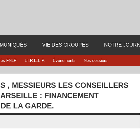
Fédération département
i dieu ni maitre
13
MUNIQUÉS
VIE DES GROUPES
NOTRE JOURN
rès FNLP
L’I.R.E.L.P.
Évènements
Nos dossiers
 , MESSIEURS LES CONSEILLERS
MARSEILLE : FINANCEMENT
DE LA GARDE.