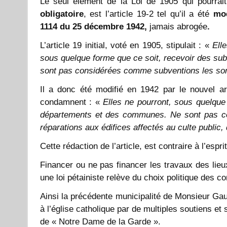
Le seul élément de la Loi de 1905 qui pourrait 
obligatoire
, est l’article 19-2 tel qu’il a été
mod
1114 du 25 décembre 1942,
jamais abrogée
.
L’article 19 initial, voté en 1905, stipulait : «
Elle
sous quelque forme que ce soit, recevoir des su
sont pas considérées comme subventions les so
Il a donc été modifié en 1942 par le nouvel ar
condamnent : «
Elles ne pourront, sous quelque
départements et des communes. Ne sont pas c
réparations aux édifices affectés au culte public
Cette rédaction de l’article, est contraire à l’esprit
Financer ou ne pas financer les travaux des lieu
une loi pétainiste relève du choix politique des c
Ainsi la précédente municipalité de Monsieur Gaudi
à l’église catholique par de multiples soutiens et
de « Notre Dame de la Garde ».