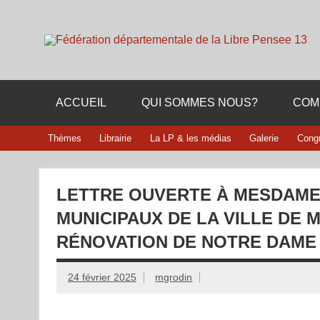
Skip
to
content
Membre de la fédération Nationale de la Libre Pensée n
ACCUEIL
QUI SOMMES NOUS?
COM
Thèmes
Librairie
La LP & les médias
Galerie
Cong
LETTRE OUVERTE À MESDAMES
MUNICIPAUX DE LA VILLE DE 
RÉNOVATION DE NOTRE DAME 
24 février 2025
mgrodin