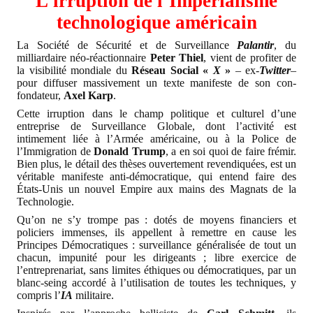
L’irruption de l’Impérialisme
technologique américain
La Société de Sécurité et de Surveillance
Palantir
, du
milliardaire néo-réactionnaire
Peter Thiel
, vient de profiter de
la visibilité mondiale du
Réseau Social «
X
»
– ex-
Twitter
–
pour diffuser massivement un texte manifeste de son con-
fondateur,
Axel Karp
.
Cette irruption dans le champ politique et culturel d’une
entreprise de Surveillance Globale, dont l’activité est
intimement liée à l’Armée américaine, ou à la Police de
l’Immigration de
Donald Trump
, a en soi quoi de faire frémir.
Bien plus, le détail des thèses ouvertement revendiquées, est un
véritable manifeste anti-démocratique, qui entend faire des
États-Unis un nouvel Empire aux mains des Magnats de la
Technologie.
Qu’on ne s’y trompe pas : dotés de moyens financiers et
policiers immenses, ils appellent à remettre en cause les
Principes Démocratiques : surveillance généralisée de tout un
chacun, impunité pour les dirigeants ; libre exercice de
l’entreprenariat, sans limites éthiques ou démocratiques, par un
blanc-seing accordé à l’utilisation de toutes les techniques, y
compris l’
IA
militaire.