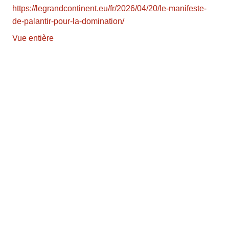
https://legrandcontinent.eu/fr/2026/04/20/le-manifeste-
de-palantir-pour-la-domination/
Vue entière
Aller
au
contenu
PDF