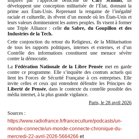
Inspirés par l’approche belliciste de
Carl Schmitt
, ils
développent une conception militarisée de l’État, donnant la
prime aux États-Unis. Reprenant la rengaine de l’inégalité
raciale et culturelle, ils rêvent d’un monde où les États-Unis et
leurs valeurs domineraient les autres peuples. Ils visent à former
une Triple Alliance : celle
du Sabre, du Goupillon et des
Industries de la Tech.
Cette conjonction du retour du Religieux, de la Militarisation
de tous les rapports politiques, internes et externes, et d’un
Contrôle des informations constituent une menace sévère
contre la démocratie.
La
Fédération Nationale de la Libre Pensée
met en garde
contre ce programme. Elle s’inquiète des contrats actuels qui
lient les Forces de Sécurité Française à ces entreprises. Elle
invite celles et ceux qui entendent défendre les Principes de
Liberté de Pensée
, dans le contexte du contrôle possible des
média internet, à la plus grande vigilance.
Paris, le 28 avril 2026
Sources :
https://www.radiofrance.fr/franceculture/podcasts/un-
monde-connecte/un-monde-connecte-chronique-du-
mercredi-22-avril-2026-5664266
et