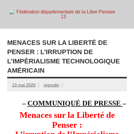
Skip
to
content
d
Membre de la fédération Nationale de la Libre Pensée ni
dieu ni maitre
MENACES SUR LA LIBERTÉ DE
PENSER : L’IRRUPTION DE
L’IMPÉRIALISME TECHNOLOGIQUE
AMÉRICAIN
13 mai 2026
mgrodin
–
COMMUNIQUÉ DE PRESSE
–
Menaces sur la Liberté de
Penser :