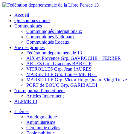
Skip
to
Fédération départementale de la Libre Pensee 13
Membre de la fédération Nationale de la Libre Pensée ni dieu ni maitr
Accueil
content
Qui sommes nous?
Communiqués
Communiqués Internationaux
Communiqués Nationaux
Communiqués Locaux
Vie des groupes
Fédération départementale 13
AIX en Provence Grp. GAVROCHE – FERRER
ARLES Grp. Gracchus BABEUF
VITROLLES Grp. Jean JAURES
MARSEILLE Grp. Louise MICHEL
MARSEILLE Grp. Victor Hugo Quatre Vingt Treize
PORT de BOUC Grp. GARIBALDI
Notre journal l’impertinent
Articles Impertinent
ALPMR 13
Thèmes
Antidogmatique
Antimilitarisme
Cérémonie civiles
Ecole publique