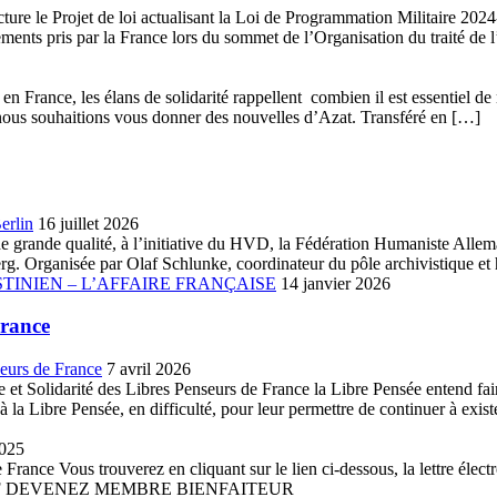
ture le Projet de loi actualisant la Loi de Programmation Militaire 20
gements pris par la France lors du sommet de l’Organisation du traité de 
n France, les élans de solidarité rappellent combien il est essentiel de 
que nous souhaitions vous donner des nouvelles d’Azat. Transféré en […]
erlin
16 juillet 2026
ue de grande qualité, à l’initiative du HVD, la Fédération Humaniste A
. Organisée par Olaf Schlunke, coordinateur du pôle archivistique et h
TINIEN – L’AFFAIRE FRANÇAISE
14 janvier 2026
France
seurs de France
7 avril 2026
et Solidarité des Libres Penseurs de France la Libre Pensée entend faire 
la Libre Pensée, en difficulté, pour leur permettre de continuer à existe
2025
France Vous trouverez en cliquant sur le lien ci-dessous, la lettre élect
 PDF DEVENEZ MEMBRE BIENFAITEUR