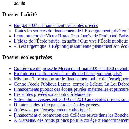
admin
Dossier Laïcité
Budget 2024 – financement des écoles privées
Toutes les sources de financement de l’Enseignement privé en 
Lettre ouverte de Victor Hugo, Jean Jaurès, de Ferdinand Buis
L’éloge de l’École privée, ça suffit ! Que vive l’École publique 
« Il est urgent que la République soutienne pleinement son école
Dossier écoles privées
Conférence de presse le Mercredi 14 mai 2025 à 11h30 devant l
En finir avec le financement public de l’enseignement privé
Mission d’information sur le financement public de l’enseignem
Contre l’école Publique Laïque, contre la Laïcité, La Loi Debr
Financements publics des écoles privées maternelles et primaire
Les écoles privées sous contrat à Marseille
Subventions versées entre 1995 et 2019 aux écoles privées sous
D’autres aides à l’expansion des écoles privées.
Qu’est-ce que l’enseignement catholique ?
Financement et promotion des Collèges privés dans les Bouch
À Marseille, des fonds publics pour le collège d’endoctrineme