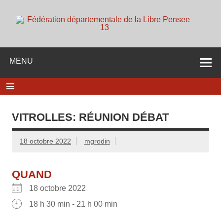
Skip
to
content
d
Membre de la fédération Nationale de la Libre Pensée ni
dieu ni maitre
MENU
VITROLLES: RÉUNION DÉBAT
18 octobre 2022
mgrodin
QUAND
18 octobre 2022
18 h 30 min - 21 h 00 min