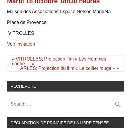
Mardi 18 octobre 18h30 heures
Maison des Associations Espace Nelson Mandela
Place de Provence
VITROLLES
Voir invitation
Navigation
« VITROLLES; Projection film « Les Hommes
de
contre … »
l’article
ARLES: Projection du film « Le collier rouge » »
RECHERCHE
DÉCLARATION DE PRINCIPE DE LA LIBRE PENSÉE