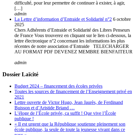
difficulté, pour leur permettre de continuer à exister, à agir,
[…]
admin
La Lettre d’information d’Entraide et Solidarité n°2
6 octobre
2025
Chers Adhérents d’Entraide et Solidarité des Libres Penseurs
de France Vous trouverez en cliquant sur le lien ci-dessous, la
lettre électronique n°2 concernant les informations les plus
récentes de notre association d’Entraide TELECHARGER
AU FORMAT PDF DEVENEZ MEMBRE BIENFAITEUR
admin
Dossier Laïcité
Budget 2024 – financement des écoles privées
Toutes les sources de financement de l’Enseignement privé en
2021
Lettre ouverte de Victor Hugo, Jean Jaurès, de Ferdinand
Buisson et d’Aristide Briand …
L’éloge de l’École privée, ça suffit ! Que vive l’École
publique !
« Il est urgent que la République soutienne pleinement son
école publique, la seule de toute la jeunesse vivant dans ce
pays »