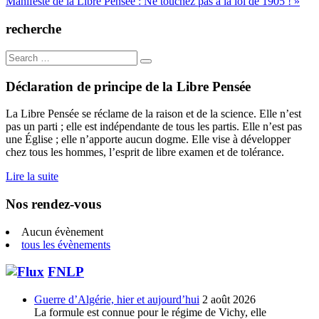
Manifeste de la Libre Pensée : Ne touchez pas à la loi de 1905 ! »
de
l’article
recherche
Search
for:
Déclaration de principe de la Libre Pensée
La Libre Pensée se réclame de la raison et de la science. Elle n’est
pas un parti ; elle est indépendante de tous les partis. Elle n’est pas
une Église ; elle n’apporte aucun dogme. Elle vise à développer
chez tous les hommes, l’esprit de libre examen et de tolérance.
Lire la suite
Nos rendez-vous
Aucun évènement
tous les évènements
FNLP
Guerre d’Algérie, hier et aujourd’hui
2 août 2026
La formule est connue pour le régime de Vichy, elle