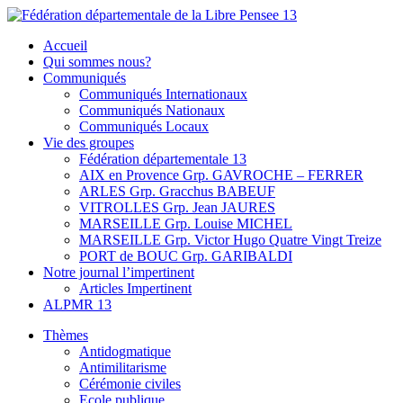
Skip
to
Fédération départementale de la Libre Pensee 13
Membre de la fédération Nationale de la Libre Pensée ni dieu ni
Accueil
content
maitre
Qui sommes nous?
Communiqués
Communiqués Internationaux
Communiqués Nationaux
Communiqués Locaux
Vie des groupes
Fédération départementale 13
AIX en Provence Grp. GAVROCHE – FERRER
ARLES Grp. Gracchus BABEUF
VITROLLES Grp. Jean JAURES
MARSEILLE Grp. Louise MICHEL
MARSEILLE Grp. Victor Hugo Quatre Vingt Treize
PORT de BOUC Grp. GARIBALDI
Notre journal l’impertinent
Articles Impertinent
ALPMR 13
Thèmes
Antidogmatique
Antimilitarisme
Cérémonie civiles
Ecole publique