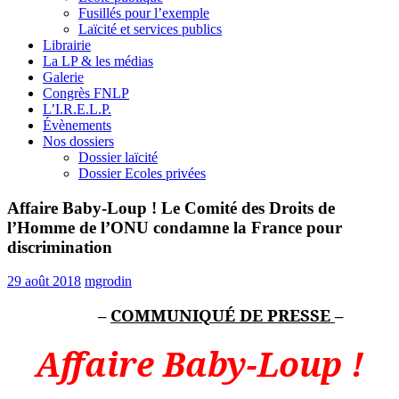
Fusillés pour l’exemple
Laïcité et services publics
Librairie
La LP & les médias
Galerie
Congrès FNLP
L’I.R.E.L.P.
Évènements
Nos dossiers
Dossier laïcité
Dossier Ecoles privées
Affaire Baby-Loup ! Le Comité des Droits de
l’Homme de l’ONU condamne la France pour
discrimination
29 août 2018
mgrodin
–
COMMUNIQUÉ DE PRESSE
–
Affaire Baby-Loup !