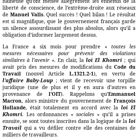
haineuse qu’ont menée allégrement les ennemis de la
liberté de conscience, de l’extrême-droite aux réseaux
de
Manuel Valls
. Quel succès ! Quel bilan ! Le résultat
est si magnifique, que le gouvernement français garde
un silence assourdissant des plus absolus, alors qu’il a
obligation d’informer largement dessus.
La France a six mois pour prendre «
toutes les
mesures nécessaires pour prévenir des violations
similaires à l’avenir
». En clair, la
loi El Khomri
; qui
avait pris des mesures de modifications du
Code du
Travail
(nouvel Article
L.1321.2-1
), en vertu de
l’affaire Baby-Loup
; vient de recevoir une torpille
juridique (une de plus et il y en aura d’autres en
provenance de
l’OIT
). Rappelons qu’
Emmanuel
Macron
, alors ministre du gouvernement de
François
Hollande
, était totalement en accord avec la
loi El
Khomri
. Les ordonnances «
sociales
» qu’il a prises
ensuite, se sont toutes inscrites dans la logique de la
loi
Travail
qui a vu défiler contre elle des centaines de
milliers de travailleurs.