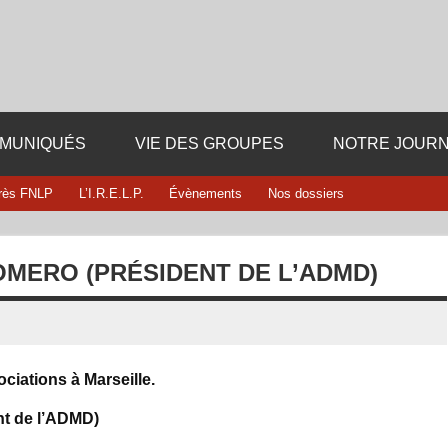
Fédération département
i dieu ni maitre
13
MUNIQUÉS
VIE DES GROUPES
NOTRE JOURN
rès FNLP
L’I.R.E.L.P.
Évènements
Nos dossiers
MERO (PRÉSIDENT DE L’ADMD)
ociations à
Marseille
.
nt de l’ADMD)