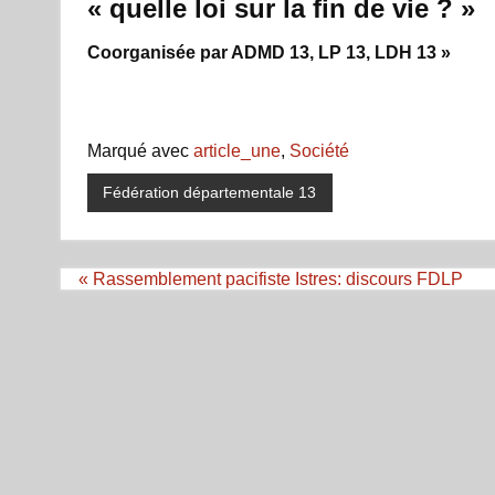
« quelle loi sur la fin de vie ? »
Coorganisée par ADMD 13, LP 13, LDH 13 »
Marqué avec
article_une
,
Société
Fédération départementale 13
Navigation
« Rassemblement pacifiste Istres: discours FDLP
de
l’article