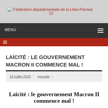
Skip
to
content
d
Membre de la fédération Nationale de la Libre Pensée ni
dieu ni maitre
MENU
LAÏCITÉ : LE GOUVERNEMENT
MACRON II COMMENCE MAL !
15 juillet 2020
mgrodin
Laïcité : le gouvernement Macron II
commence mal !