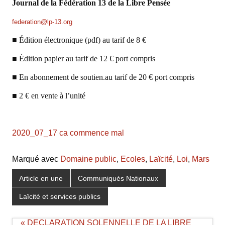
Journal de la Fédération 13 de la Libre Pensée
federation@lp-13.org
■ Édition électronique (pdf) au tarif de 8 €
■ Édition papier au tarif de 12 € port compris
■ En abonnement de soutien.au tarif de 20 € port compris
■ 2 € en vente à l’unité
2020_07_17 ca commence mal
Marqué avec
Domaine public
,
Ecoles
,
Laïcité
,
Loi
,
Mars
Article en une
Communiqués Nationaux
Laïcité et services publics
Navigation
« DECLARATION SOLENNELLE DE LA LIBRE